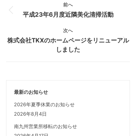
前へ
稿
平成23年6月度近隣美化清掃活動
前
の
ナ
次へ
投
株式会社TKXのホームページをリニューアル
ビ
稿:
次
しました
の
ゲ
投
ー
稿:
シ
最新のお知らせ
ョ
2026年夏季休業のお知らせ
ン
2026年8月4日
南九州営業所移転のお知らせ
2026年4月17日