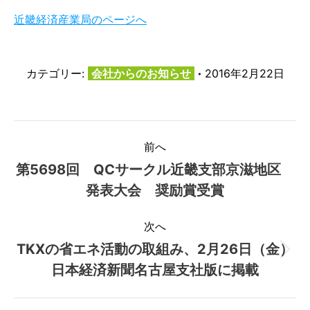
近畿経済産業局のページへ
カテゴリー:
会社からのお知らせ
2016年2月22日
投
前へ
稿
第5698回 QCサークル近畿支部京滋地区
前
発表大会 奨励賞受賞
ナ
の
投
次へ
ビ
稿:
TKXの省エネ活動の取組み、2月26日（金）
次
ゲ
日本経済新聞名古屋支社版に掲載
の
ー
投