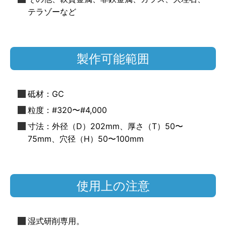
テラゾーなど
製作可能範囲
砥材：GC
粒度：#320〜#4,000
寸法：外径（D）202mm、厚さ（T）50〜
75mm、穴径（H）50〜100mm
使用上の注意
湿式研削専用。