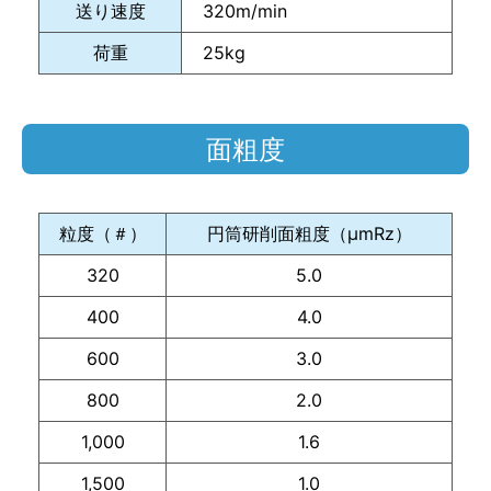
送り速度
320m/min
荷重
25kg
面粗度
粒度（＃）
円筒研削面粗度（μmRz）
320
5.0
400
4.0
600
3.0
800
2.0
1,000
1.6
1,500
1.0