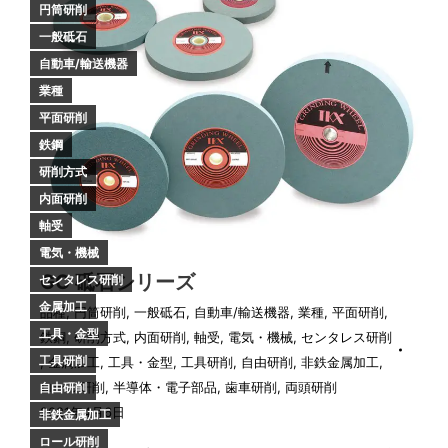
円筒研削
一般砥石
自動車/輸送機器
業種
平面研削
鉄鋼
研削方式
内面研削
軸受
電気・機械
GC 砥石シリーズ
センタレス研削
金属加工
品種
,
円筒研削
,
一般砥石
,
自動車/輸送機器
,
業種
,
平面研削
,
工具・金型
鉄鋼
,
研削方式
,
内面研削
,
軸受
,
電気・機械
,
センタレス研削
工具研削
,
金属加工
,
工具・金型
,
工具研削
,
自由研削
,
非鉄金属加工
,
ロール研削
,
半導体・電子部品
,
歯車研削
,
両頭研削
自由研削
2021年4月6日
非鉄金属加工
ロール研削