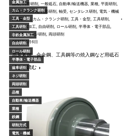
金属加工
品種
,
円筒研削
,
一般砥石
,
自動車/輸送機器
,
業種
,
平面研削
,
カム・クランク研削
鉄鋼
,
研削方式
,
内面研削
,
軸受
,
センタレス研削
,
電気・機械
工具・金型
,
金属加工
,
カム・クランク研削
,
工具・金型
,
工具研削
,
非鉄金属加工
,
自由研削
,
ロール研削
,
半導体・電子部品
,
工具研削
歯車研削
,
ネジ研削
,
両頭研削
非鉄金属加工
2021年4月6日
自由研削
ロール研削
高炭素鋼、合金鋼、工具鋼等の焼入鋼など用砥石
半導体・電子部品
続きを読む
歯車研削
ネジ研削
両頭研削
品種
自動車/輸送機器
業種
鉄鋼
研削方式
電気・機械