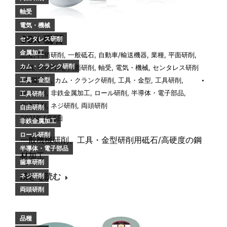
軸受
電気・機械
99X 砥石
センタレス研削
金属加工
品種
,
円筒研削
,
一般砥石
,
自動車/輸送機器
,
業種
,
平面研削
,
カム・クランク研削
鉄鋼
,
研削方式
,
内面研削
,
軸受
,
電気・機械
,
センタレス研削
工具・金型
,
金属加工
,
カム・クランク研削
,
工具・金型
,
工具研削
,
自由研削
,
非鉄金属加工
,
ロール研削
,
半導体・電子部品
,
工具研削
歯車研削
,
ネジ研削
,
両頭研削
自由研削
2021年4月6日
非鉄金属加工
ロール研削
一般機械研削、工具・金型研削用砥石/高硬度の鋼
半導体・電子部品
材加工
歯車研削
ネジ研削
続きを読む
両頭研削
品種