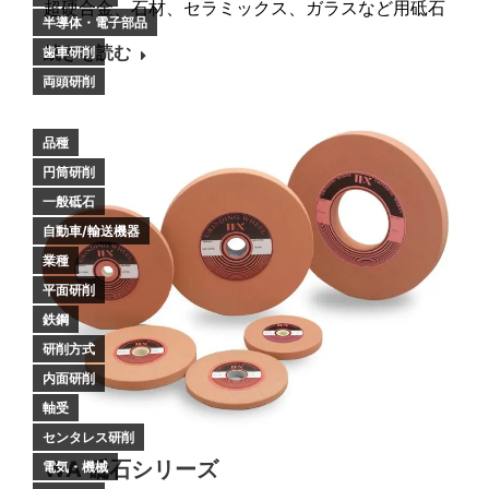
超硬合金、石材、セラミックス、ガラスなど用砥石
半導体・電子部品
続きを読む
歯車研削
両頭研削
品種
円筒研削
一般砥石
自動車/輸送機器
業種
平面研削
鉄鋼
研削方式
内面研削
軸受
センタレス研削
WA 砥石シリーズ
電気・機械