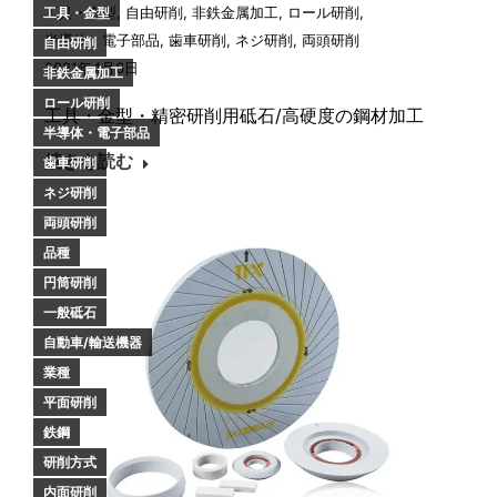
工具・金型
,
自由研削
,
非鉄金属加工
,
ロール研削
,
工具・金型
半導体・電子部品
,
歯車研削
,
ネジ研削
,
両頭研削
自由研削
2021年4月6日
非鉄金属加工
ロール研削
工具・金型・精密研削用砥石/高硬度の鋼材加工
半導体・電子部品
続きを読む
歯車研削
ネジ研削
両頭研削
品種
円筒研削
一般砥石
自動車/輸送機器
業種
平面研削
鉄鋼
研削方式
内面研削