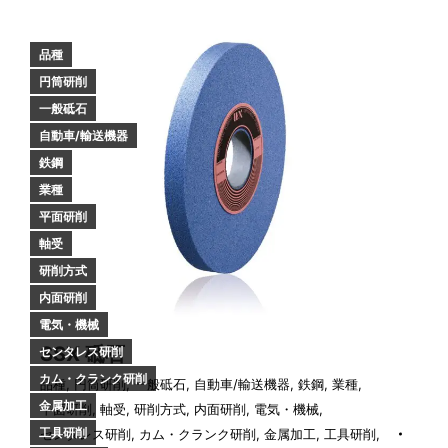
品種
円筒研削
一般砥石
自動車/輸送機器
鉄鋼
業種
平面研削
軸受
研削方式
内面研削
電気・機械
SSX 砥石
センタレス研削
カム・クランク研削
品種
,
円筒研削
,
一般砥石
,
自動車/輸送機器
,
鉄鋼
,
業種
,
金属加工
平面研削
,
軸受
,
研削方式
,
内面研削
,
電気・機械
,
工具研削
センタレス研削
,
カム・クランク研削
,
金属加工
,
工具研削
,