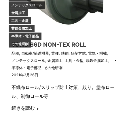
ノンテックスロール
金属加工
工具・金型
非鉄金属加工
半導体・電子部品
TOHO 66D NON-TEX ROLL
その他研削
品種
,
自動車/輸送機器
,
業種
,
鉄鋼
,
研削方式
,
電気・機械
,
ノンテックスロール
,
金属加工
,
工具・金型
,
非鉄金属加工
,
半導体・電子部品
,
その他研削
2021年3月26日
不織布ロール/スリップ防止対策、絞り。塗布ロー
ル、制御ロール等
続きを読む