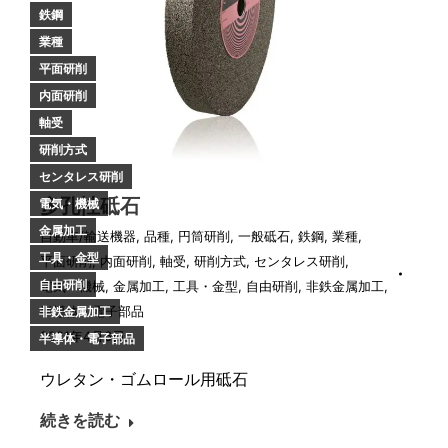
鉄鋼
業種
平面研削
内面研削
軸受
研削方式
センタレス研削
多孔性砥石
電気・機械
金属加工
自動車/輸送機器
,
品種
,
円筒研削
,
一般砥石
,
鉄鋼
,
業種
,
工具・金型
平面研削
,
内面研削
,
軸受
,
研削方式
,
センタレス研削
,
自由研削
電気・機械
,
金属加工
,
工具・金型
,
自由研削
,
非鉄金属加工
,
半導体・電子部品
非鉄金属加工
2021年4月6日
半導体・電子部品
ウレタン・ゴムロール用砥石
続きを読む