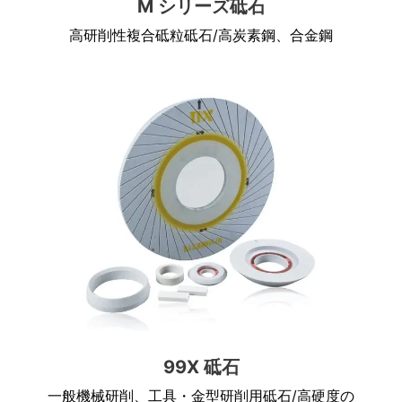
M シリーズ砥石
高研削性複合砥粒砥石/高炭素鋼、合金鋼
99X 砥石
一般機械研削、工具・金型研削用砥石/高硬度の