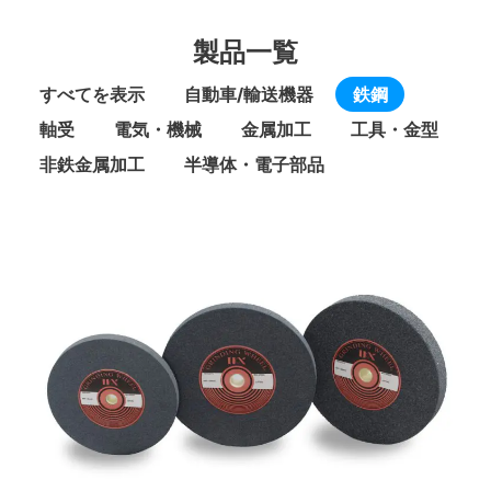
製品一覧
すべてを表示
自動車/輸送機器
鉄鋼
軸受
電気・機械
金属加工
工具・金型
非鉄金属加工
半導体・電子部品