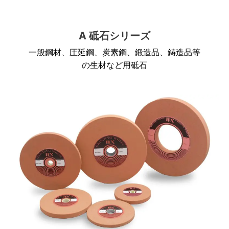
A 砥石シリーズ
一般鋼材、圧延鋼、炭素鋼、鍛造品、鋳造品等
の生材など用砥石