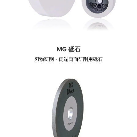
MG 砥石
刃物研削・両端両面研削用砥石